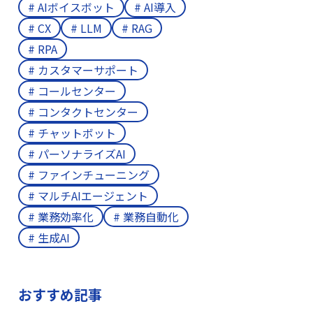
# AIボイスボット
# AI導入
# CX
# LLM
# RAG
# RPA
# カスタマーサポート
# コールセンター
# コンタクトセンター
# チャットボット
# パーソナライズAI
# ファインチューニング
# マルチAIエージェント
# 業務効率化
# 業務自動化
# 生成AI
おすすめ記事