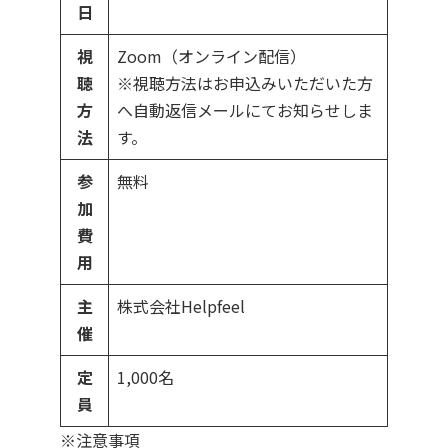
日
視
Zoom（オンライン配信）
聴
※視聴方法はお申込みいただいた方
方
へ自動返信メールにてお知らせしま
法
す。
参
無料
加
費
用
主
株式会社Helpfeel
催
定
1,000名
員
※注意事項