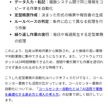
データ入力・転記
：複数システム間で同じ情報をコ
ピーする作業を自動化
定型帳票作成
：決まった形式の帳票や報告書の生成
ルールベースの判定
：条件に応じて異なる処理を行
う作業
繰り返し作業の実行
：毎日や毎週発生する定型業務
の処理
これにより、社員は単純作業から解放され、より価値の高い業務
や判断業務に集中できるようになります。また、ソフトウェアロ
ボットは24時間稼働できるため、夜間や繁忙期でも作業を途切れ
させず進められる点も大きな特徴です。
こうした定型業務の自動化はバックオフィスだけでなく、コール
センター業務でも活用が広がっています。コールセンター業務の
自動化については、「
コールセンター自動化とは？AI活用で業務
を最適化する進め方と導入の考え方
」の記事で詳しく紹介してい
ます。