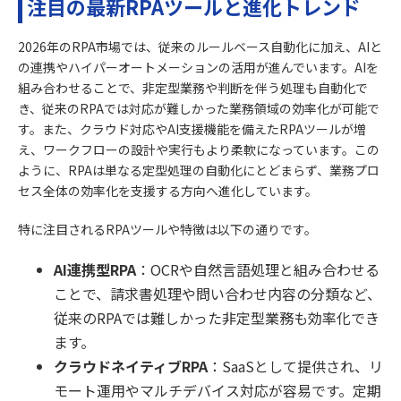
注目の最新RPAツールと進化トレンド
2026年のRPA市場では、従来のルールベース自動化に加え、AIと
の連携やハイパーオートメーションの活用が進んでいます。AIを
組み合わせることで、非定型業務や判断を伴う処理も自動化で
き、従来のRPAでは対応が難しかった業務領域の効率化が可能で
す。また、クラウド対応やAI支援機能を備えたRPAツールが増
え、ワークフローの設計や実行もより柔軟になっています。この
ように、RPAは単なる定型処理の自動化にとどまらず、業務プロ
セス全体の効率化を支援する方向へ進化しています。
特に注目されるRPAツールや特徴は以下の通りです。
AI連携型RPA
：OCRや自然言語処理と組み合わせる
ことで、請求書処理や問い合わせ内容の分類など、
従来のRPAでは難しかった非定型業務も効率化でき
ます。
クラウドネイティブRPA
：SaaSとして提供され、リ
モート運用やマルチデバイス対応が容易です。定期