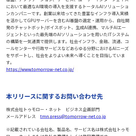
において最適なAI環境の導入を支援するトータルAIソリューショ
ンカンパニーです。創業以来培ってきた豊富なインフラ導入実績
を活かしてGPUサーバーを含むAI基盤の選定・運用から、自社開
発のチャットボット/ボイスボット、生成AI連携、マルチAIエー
ジェントといった最先端のAIソリューションを用いたITシステム
の構築を一気通貫で提供します。社会インフラ、金融、流通、コ
ールセンターや行政サービスなどあらゆる分野におけるAIニーズ
をサポートし、社会をよりよい未来へ導くことを目指していま
す。
https://www.tomorrow-net.co.jp/
本リリースに関するお問い合わせ先
株式会社トゥモロー・ネット ビジネス企画部門
メールアドレス
tmn.press@tomorrow-net.co.jp
※記載されている会社名、製品名、サービス名は株式会社トゥモ