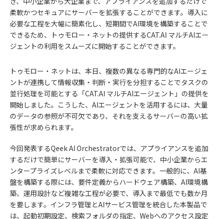
き、中小企業から大企業まで、アプライアンスを追加するだけで
柔軟かつセキュアにサーバーを拡張することができます。導入に
必要な工程を大幅に簡素化し、短期間でAI環境を構築することで
できるため、トゥモロー・ネットの提供するCAT.AI マルチAIエー
ジェントの利用をスムーズに開始することができます。
トゥモロー・ネットは、本日、複数の異なる専門的なAIエージェ
ントが連携して情報収集・判断・実行を分担することでタスクの
並行処理を可能とする「CAT.AI マルチAIエージェント」の提供を
開始しました。こうした、AIエージェントを活用するには、大量
のデータの参照が不可欠であり、それを支えるサーバーの高い拡
張性が求められます。
今回発表するQeek AI Orchestratorでは、アプライアンスを追加
するだけで簡単にサーバーを導入・拡張可能で、中小企業からエ
ンタープライズレベルまで柔軟に対応できます。一般的に、AI基
盤を構築する際には、要件定義からハードウェア構築、AI環境構
築、運用設計など複雑な工程が必要で、導入まで最低でも数か月
を要します。インフラ管理とAIサービス管理を統合した本製品で
は、起動初期設定、検索フォルダの指定、Webへのアクセス設定